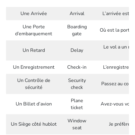
Une Arrivée
Arrival
L’arrivée est p
Une Porte
Boarding
Où est la porte
d’embarquement
gate
Le vol a un re
Un Retard
Delay
Un Enregistrement
Check-in
L’enregistreme
Un Contrôle de
Security
Passez au contr
sécurité
check
Plane
Un Billet d’avion
Avez-vous votre 
ticket
Window
Un Siège côté hublot
Je préfère u
seat