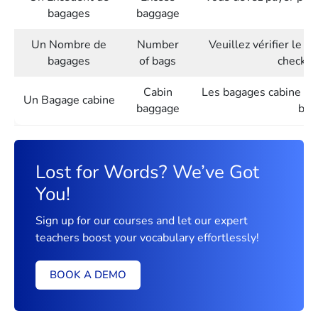
bagages
baggage
Un Nombre de
Number
Veuillez vérifier le 
bagages
of bags
check t
Cabin
Les bagages cabine doi
Un Bagage cabine
baggage
bag
Lost for Words? We’ve Got
You!
Sign up for our courses and let our expert
teachers boost your vocabulary effortlessly!
BOOK A DEMO