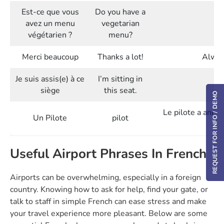
Est-ce que vous
Do you have a
avez un menu
vegetarian
As
végétarien ?
menu?
Merci beaucoup
Thanks a lot!
Alway
Je suis assis(e) à ce
I’m sitting in
Us
siège
this seat.
REQUEST FOR INFO / DEMO
Le pilote a annon
Un Pilote
pilot
Useful Airport Phrases In French
Airports can be overwhelming, especially in a foreign
country. Knowing how to ask for help, find your gate, or
talk to staff in simple French can ease stress and make
your travel experience more pleasant. Below are some