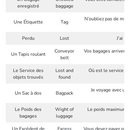
enregistré
baggage
N’oubliez pas de mettr
Une Étiquette
Tag
Perdu
Lost
J’ai p
Conveyor
Vos bagages arrivent s
Un Tapis roulant
belt
Le Service des
Lost and
Où est le service d
objets trouvés
found
Je voyage avec un 
Un Sac à dos
Bagpack
Le Poids des
Wight of
Le poids maximum au
bagages
luggage
Un Excédent de
Excess
Vous devez payer pour