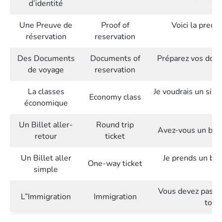
d’identité
Une Preuve de
Proof of
Voici la preuv
réservation
reservation
Des Documents
Documents of
Préparez vos docu
de voyage
reservation
yo
La classes
Je voudrais un sièg
Economy class
économique
Un Billet aller-
Round trip
Avez-vous un bille
retour
ticket
Un Billet aller
Je prends un bill
One-way ticket
simple
Vous devez passer 
L”Immigration
Immigration
to g