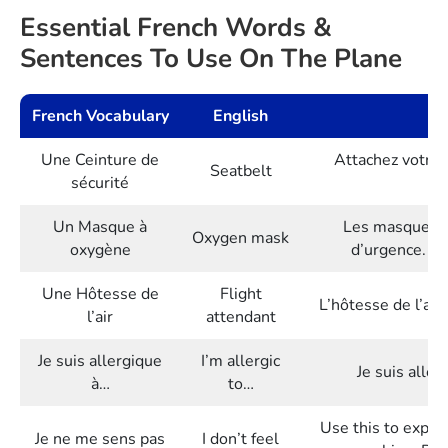
Essential French Words &
Sentences To Use On The Plane
French Vocabulary
English
Une Ceinture de
Attachez votre c
Seatbelt
sécurité
Un Masque à
Les masques à
Oxygen mask
oxygène
d’urgence. (O
Une Hôtesse de
Flight
L’hôtesse de l’air
l’air
attendant
Je suis allergique
I’m allergic
Je suis aller
à…
to…
Use this to expre
Je ne me sens pas
I don’t feel