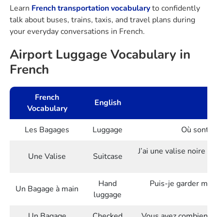
Learn
French transportation vocabulary
to confidently
talk about buses, trains, taxis, and travel plans during
your everyday conversations in French.
Airport Luggage Vocabulary in
French
French
English
Vocabulary
Les Bagages
Luggage
Où sont m
J’ai une valise noire a
Une Valise
Suitcase
Hand
Puis-je garder mon
Un Bagage à main
luggage
Un Bagage
Checked
Vous avez combien de