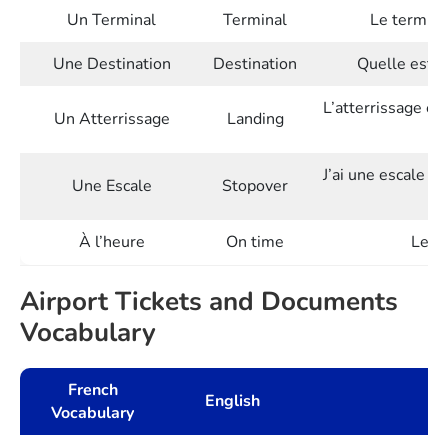
Un Terminal
Terminal
Le terminal
Une Destination
Destination
Quelle est v
L’atterrissage es
Un Atterrissage
Landing
J’ai une escale d
Une Escale
Stopover
À l’heure
On time
Le vo
Airport Tickets and Documents
Vocabulary
French
English
Vocabulary