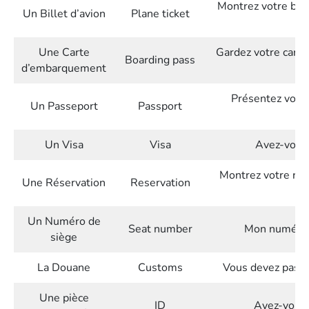
Montrez votre bille
Un Billet d’avion
Plane ticket
Une Carte
Gardez votre cart
Boarding pass
d’embarquement
Présentez votre
Un Passeport
Passport
Un Visa
Visa
Avez-vous u
Montrez votre rése
Une Réservation
Reservation
Un Numéro de
Seat number
Mon numéro d
siège
La Douane
Customs
Vous devez passe
Une pièce
ID
Avez-vous u