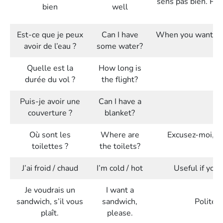
sens pas bien. Pui
bien
well
Est-ce que je peux
Can I have
When you want wate
avoir de l’eau ?
some water?
?
Quelle est la
How long is
U
durée du vol ?
the flight?
Puis-je avoir une
Can I have a
couverture ?
blanket?
Où sont les
Where are
Excusez-moi, où
toilettes ?
the toilets?
J’ai froid / chaud
I’m cold / hot
Useful if you
Je voudrais un
I want a
sandwich, s’il vous
sandwich,
Polite 
plaît.
please.